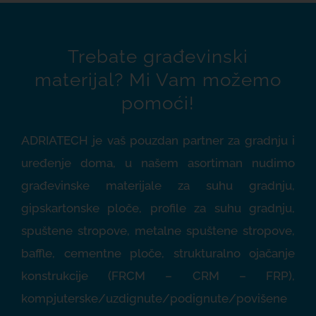
Trebate građevinski
materijal? Mi Vam možemo
pomoći!
ADRIATECH je vaš pouzdan partner za gradnju i
uređenje doma, u našem asortiman nudimo
građevinske materijale za
suhu gradnju
,
gipskartonske ploče,
profile za suhu gradnju,
spuštene stropove
,
metalne spuštene stropove
,
baffle
,
cementne ploče
,
strukturalno ojačanje
konstrukcije (FRCM – CRM – FRP)
,
kompjuterske/uzdignute/podignute/povišene