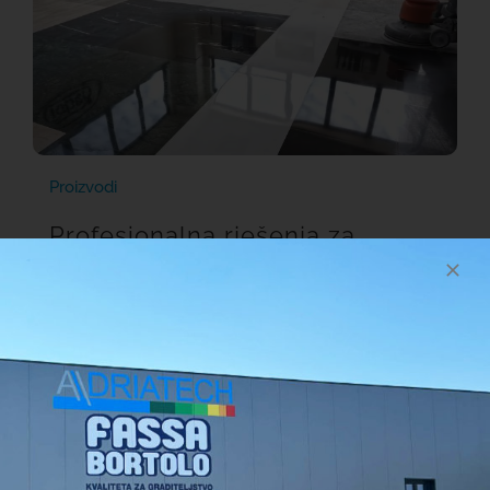
Proizvodi
Profesionalna rješenja za
čišćenje, zaštitu i poliranje
Faber
Saznajte više