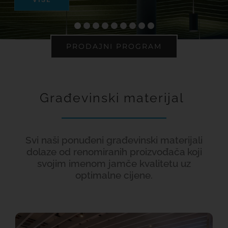
GRADNJA I OPREMANJE
PRODAJNI PROGRAM
REFERENCE
KARIJERE
1
Građevinski materijal
KONTAKT
Svi naši ponuđeni građevinski materijali
dolaze od renomiranih proizvođača
koji
WEB SHOP
svojim imenom jamče kvalitetu uz
optimalne cijene.