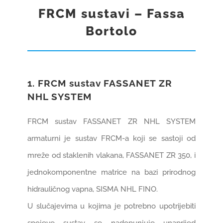
FRCM sustavi – Fassa
GRADNJA I OPREMANJE
Bortolo
REFERENCE
1. FRCM sustav FASSANET ZR
KARIJERE
1
NHL SYSTEM
KONTAKT
FRCM sustav FASSANET ZR NHL SYSTEM
armaturni je sustav FRCM-a koji se sastoji od
WEB SHOP
mreže od staklenih vlakana, FASSANET ZR 350, i
jednokomponentne matrice na bazi prirodnog
hidrauličnog vapna, SISMA NHL FINO.
U slučajevima u kojima je potrebno upotrijebiti
spojeve sustav se nadopunjuje unaprijed