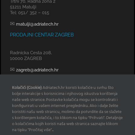
Trtni 70, Radna zona 2
51211 Matulji
Tel: 051/ 352 – 015
✉
matulji@adriatech.hr
PRODAJNI CENTAR ZAGREB
Radnicka Cesta 208,
10000 ZAGREB
✉
zagreb@adriatech.hr
KOMERCIJALNI URED SPLIT
Kolačići (Cookie)
Adriatech.hr koristi kolačiće u svrhu što
bolje interakcije s korisnicima i njihovog iskustva korištenja
Tel: 098 329 239
naše web stranice. Postavke kolačića mogu se kontrolirati i
konfigurirati u vašem internet pregledniku. Ako i dalje želite
✉
radan@adriatech.hr
koristiti našu web stranicu, molimo da potvrdite da se slažete
s korištenjem kolačića, i to klikom na tipku "Prihvati". Detaljnije
INFO
o kolačićima kojih koristi naša web stranica saznajte klikom
na tipku "Pročitaj više"...