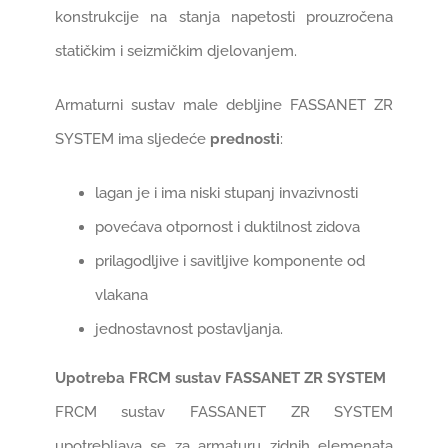
konstrukcije na stanja napetosti prouzročena
statičkim i seizmičkim djelovanjem.
Armaturni sustav male debljine FASSANET ZR
SYSTEM ima sljedeće
prednosti
:
lagan je i ima niski stupanj invazivnosti
povećava otpornost i duktilnost zidova
prilagodljive i savitljive komponente od
vlakana
jednostavnost postavljanja.
Upotreba FRCM sustav FASSANET ZR SYSTEM
FRCM sustav FASSANET ZR SYSTEM
upotrebljava se za armaturu zidnih elemenata