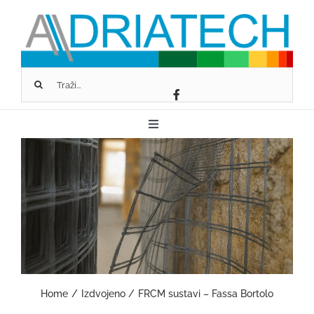
Skip
to
content
Traži...
Toggle
Navigation
O NAMA
FASSA BORTOLO
SCHLÜTER-SYSTEMS
Home
Izdvojeno
FRCM sustavi – Fassa Bortolo
GEOPIETRA