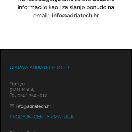
informacije kao i za slanje ponude na
email:
info@adriatech.hr
UPRAVA ADRIATECH D.O.O.
Trtni 70
51211 Matulji
Tel. 051/ 352 –010
✉
info@adriatech.hr
PRODAJNI CENTAR MATULJI