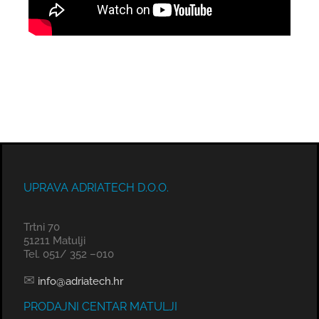
UPRAVA ADRIATECH D.O.O.
Trtni 70
51211 Matulji
Tel. 051/ 352 –010
✉
info@adriatech.hr
PRODAJNI CENTAR MATULJI