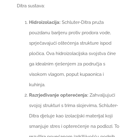
Ditra sustava:
Hidroizolacija:
Schluter-Ditra pruža
pouzdanu barijeru protiv prodora vode,
sprječavajući oštećenja strukture ispod
pločica. Ova hidroizolacijska svojstva čine
ga idealnim rješenjem za područja s
visokom vlagom, poput kupaonica i
kuhinja.
Razrjeđivanje opterećenja:
Zahvaljujući
svojoj strukturi s trima slojevima, Schluter-
Ditra djeluje kao izolacijski materijal koji
smanjuje stres i opterećenje na podlozi. To
rezultira povećanom izdržljivošću podnih