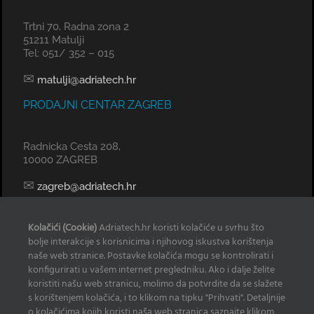
Trtni 70, Radna zona 2
51211 Matulji
Tel: 051/ 352 – 015
✉
matulji@adriatech.hr
PRODAJNI CENTAR ZAGREB
Radnicka Cesta 208,
10000 ZAGREB
✉
zagreb@adriatech.hr
KOMERCIJALNI URED SPLIT
Kolačići (Cookie)
Adriatech.hr koristi kolačiće u svrhu što
bolje interakcije s korisnicima i njihovog iskustva korištenja
Tel: 098 329 239
naše web stranice. Postavke kolačića mogu se kontrolirati i
konfigurirati u vašem internet pregledniku. Ako i dalje želite
✉
radan@adriatech.hr
koristiti našu web stranicu, molimo da potvrdite da se slažete
s korištenjem kolačića, i to klikom na tipku "Prihvati". Detaljnije
INFO
o kolačićima kojih koristi naša web stranica saznajte klikom