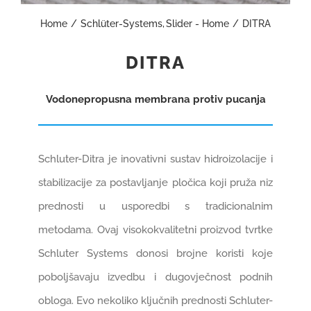
Home
Schlüter-Systems
Slider - Home
DITRA
GRADNJA I OPREMANJE
DITRA
REFERENCE
Vodonepropusna membrana protiv pucanja
KARIJERE
1
Schluter-Ditra je inovativni sustav hidroizolacije i
KONTAKT
stabilizacije za postavljanje pločica koji pruža niz
prednosti u usporedbi s tradicionalnim
WEB SHOP
metodama. Ovaj visokokvalitetni proizvod tvrtke
Schluter Systems donosi brojne koristi koje
poboljšavaju izvedbu i dugovječnost podnih
obloga. Evo nekoliko ključnih prednosti Schluter-