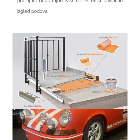
pružajući dugotrajnu zaštitu i estetski privlačan
izgled podova.