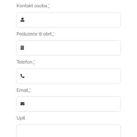
Kontakt osoba
*
GRADNJA I OPREMANJE
REFERENCE
Poduzeće ili obrt
*
KARIJERE
1
Telefon
*
KONTAKT
Email
*
WEB SHOP
Upit