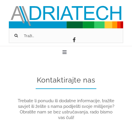
Skip
to
content
Traži...
Toggle
Navigation
O NAMA
Kontaktirajte nas
FASSA BORTOLO
Trebate li ponudu ili dodatne informacije, tražite
SCHLÜTER-SYSTEMS
savjet ili želite s nama podijeliti svoje mišljenje?
Obratite nam se bez ustručavanja, rado bismo
vas čuli!
GEOPIETRA