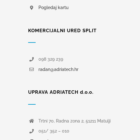
Pogledaj kartu
KOMERCIJALNI URED SPLIT
098 329 239
radan@adriatech.hr
UPRAVA ADRIATECH d.o.o.
Trtni 70, Radna zona 2, 51211 Matulji
051/ 352 – 010