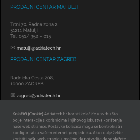
PRODAJNI CENTAR MATULJI
Trtni 70, Radna zona 2
51211 Matulji
Tel: 051/ 352 – 015
✉
matulji@adriatech.hr
PRODAJNI CENTAR ZAGREB
Radnicka Cesta 208,
10000 ZAGREB
✉
zagreb@adriatech.hr
KOMERCIJALNI URED SPLIT
Kolačići (Cookie)
Adriatech.hr koristi kolačiće u svrhu što
bolje interakcije s korisnicima i njihovog iskustva korištenja
Tel: 098 329 239
naše web stranice. Postavke kolačića mogu se kontrolirati i
konfigurirati u vašem internet pregledniku. Ako i dalje želite
✉
radan@adriatech.hr
koristiti našu web stranicu, molimo da potvrdite da se slažete