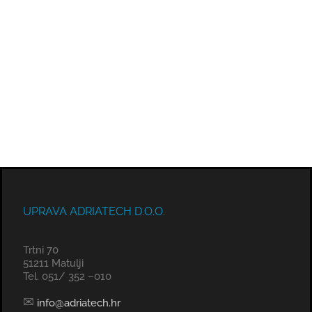
UPRAVA ADRIATECH D.O.O.
Trtni 70
51211 Matulji
Tel. 051/ 352 –010
✉
info@adriatech.hr