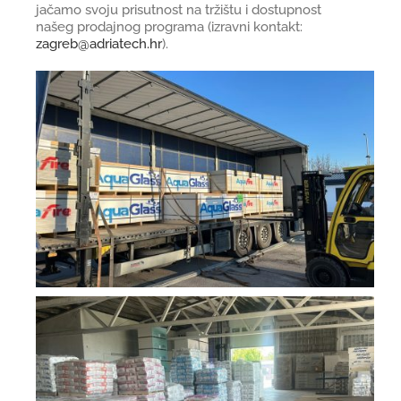
jačamo svoju prisutnost na tržištu i dostupnost
našeg prodajnog programa (izravni kontakt:
zagreb@adriatech.hr
).