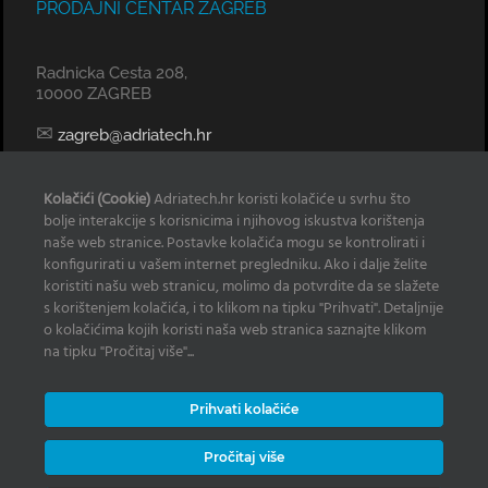
PRODAJNI CENTAR ZAGREB
Radnicka Cesta 208,
10000 ZAGREB
✉
zagreb@adriatech.hr
KOMERCIJALNI URED SPLIT
Kolačići (Cookie)
Adriatech.hr koristi kolačiće u svrhu što
bolje interakcije s korisnicima i njihovog iskustva korištenja
Tel: 098 329 239
naše web stranice. Postavke kolačića mogu se kontrolirati i
konfigurirati u vašem internet pregledniku. Ako i dalje želite
✉
radan@adriatech.hr
koristiti našu web stranicu, molimo da potvrdite da se slažete
s korištenjem kolačića, i to klikom na tipku "Prihvati". Detaljnije
INFO
o kolačićima kojih koristi naša web stranica saznajte klikom
na tipku "Pročitaj više"...
Izjava o korištenju Kolačića
Prihvati kolačiće
Zaštita osobnih podataka
Često postavljana pitanja
Pročitaj više