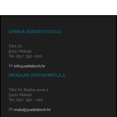
UPRAVA ADRIATECH D.O.O.
Trtni 70
51211 Matulji
Tel. 051/ 352 –010
✉
info@adriatech.hr
PRODAJNI CENTAR MATULJI
Trtni 70, Radna zona 2
51211 Matulji
Tel: 051/ 352 – 015
✉
matulji@adriatech.hr