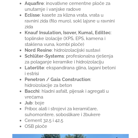
Aquafire
: inovativne cementne ploče za
unutarnje i vanjske radove
Eclisse
: kasete za klizna vrata, vrata u
ravnini zida (filo muro), sokl lajsne u ravnini
zida
Knauf Insulation, Isover, Kumal, Ediltec
:
toplinske izolacije (XPS, EPS, kamena i
staklena vuna, kombi ploče)
Nord Resine
: hidroizolacijski sustavi
Schlüter-Systems
: profesionalna rješenja
za polaganje keramike i hidroizolaciju
Laterlite
: ekspandirana glina, lagani betoni
i estrisi
Penetron / Gaia Construction
:
hidroizolacije za beton
Bacchi
: hladni asfalt, pijesak i agregati u
vrećama
Jub
: boje
Pribor, alati i strojevi za keramičare,
suhomontere, soboslikare i žbukere
Cement 32,5 i 42,5
OSB ploče