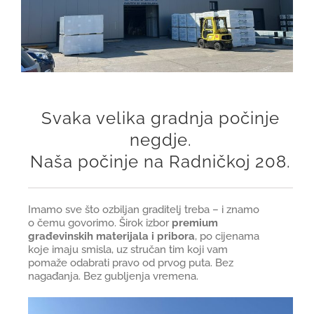
GRADNJA I OPREMANJE
REFERENCE
Svaka velika gradnja počinje
KARIJERE
1
negdje.
Naša počinje na Radničkoj 208.
KONTAKT
Imamo sve što ozbiljan graditelj treba – i znamo
WEB SHOP
o čemu govorimo. Širok izbor
premium
građevinskih materijala i pribora
, po cijenama
koje imaju smisla, uz stručan tim koji vam
pomaže odabrati pravo od prvog puta. Bez
nagađanja. Bez gubljenja vremena.