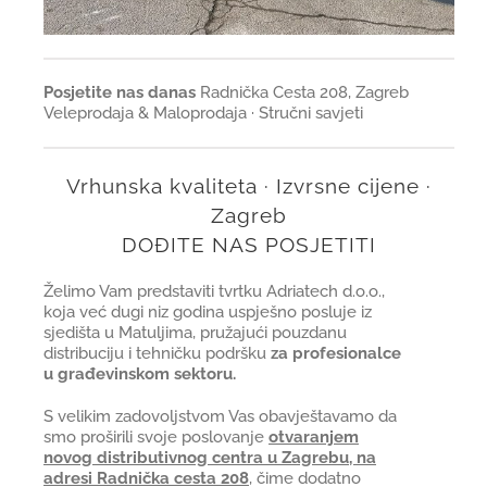
Posjetite nas danas
Radnička Cesta 208, Zagreb
Veleprodaja & Maloprodaja · Stručni savjeti
Vrhunska kvaliteta · Izvrsne cijene ·
Zagreb
DOĐITE NAS POSJETITI
Želimo Vam predstaviti tvrtku Adriatech d.o.o.,
koja već dugi niz godina uspješno posluje iz
sjedišta u Matuljima, pružajući pouzdanu
distribuciju i tehničku podršku
za profesionalce
u građevinskom sektoru.
S velikim zadovoljstvom Vas obavještavamo da
smo proširili svoje poslovanje
otvaranjem
novog distributivnog centra u Zagrebu, na
adresi Radnička cesta 208
, čime dodatno