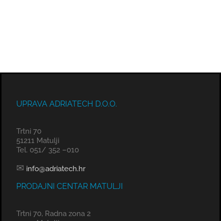
UPRAVA ADRIATECH D.O.O.
Trtni 70
51211 Matulji
Tel. 051/ 352 –010
✉
info@adriatech.hr
PRODAJNI CENTAR MATULJI
Trtni 70, Radna zona 2