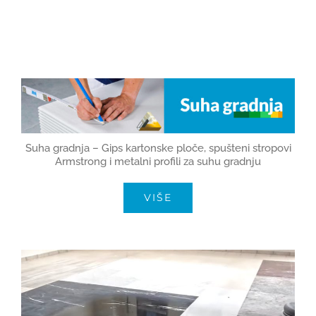
GRADNJA I OPREMANJE
REFERENCE
KARIJERE
1
Suha gradnja – Gips kartonske ploče, spušteni stropovi
Armstrong i metalni profili za suhu gradnju
KONTAKT
VIŠE
WEB SHOP