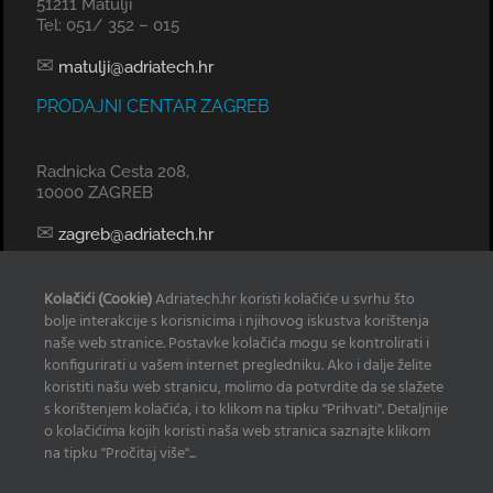
51211 Matulji
Tel: 051/ 352 – 015
✉
matulji@adriatech.hr
PRODAJNI CENTAR ZAGREB
Radnicka Cesta 208,
10000 ZAGREB
✉
zagreb@adriatech.hr
KOMERCIJALNI URED SPLIT
Kolačići (Cookie)
Adriatech.hr koristi kolačiće u svrhu što
bolje interakcije s korisnicima i njihovog iskustva korištenja
Tel: 098 329 239
naše web stranice. Postavke kolačića mogu se kontrolirati i
konfigurirati u vašem internet pregledniku. Ako i dalje želite
✉
radan@adriatech.hr
koristiti našu web stranicu, molimo da potvrdite da se slažete
s korištenjem kolačića, i to klikom na tipku "Prihvati". Detaljnije
INFO
o kolačićima kojih koristi naša web stranica saznajte klikom
na tipku "Pročitaj više"...
Izjava o korištenju Kolačića