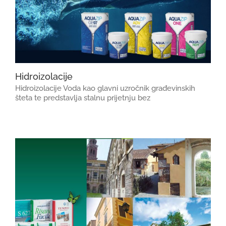
Hidroizolacije
Hidroizolacije Voda kao glavni uzročnik građevinskih
šteta te predstavlja stalnu prijetnju bez