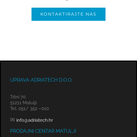
KONTAKTIRAJTE NAS
UPRAVA ADRIATECH D.O.O.
Trtni 70
51211 Matulji
Tel. 051/ 352 –010
✉
info@adriatech.hr
PRODAJNI CENTAR MATULJI