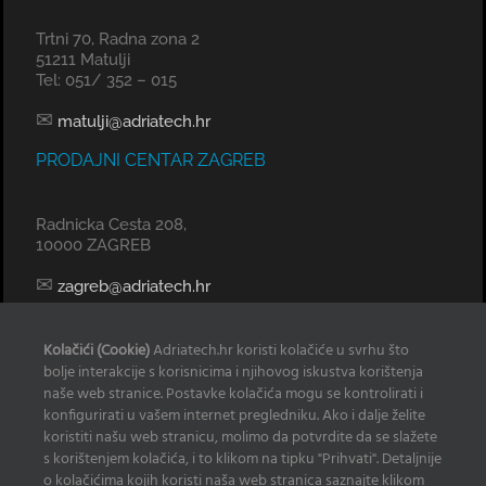
Trtni 70, Radna zona 2
51211 Matulji
Tel: 051/ 352 – 015
✉
matulji@adriatech.hr
PRODAJNI CENTAR ZAGREB
Radnicka Cesta 208,
10000 ZAGREB
✉
zagreb@adriatech.hr
KOMERCIJALNI URED SPLIT
Kolačići (Cookie)
Adriatech.hr koristi kolačiće u svrhu što
bolje interakcije s korisnicima i njihovog iskustva korištenja
Tel: 098 329 239
naše web stranice. Postavke kolačića mogu se kontrolirati i
konfigurirati u vašem internet pregledniku. Ako i dalje želite
✉
radan@adriatech.hr
koristiti našu web stranicu, molimo da potvrdite da se slažete
s korištenjem kolačića, i to klikom na tipku "Prihvati". Detaljnije
INFO
o kolačićima kojih koristi naša web stranica saznajte klikom