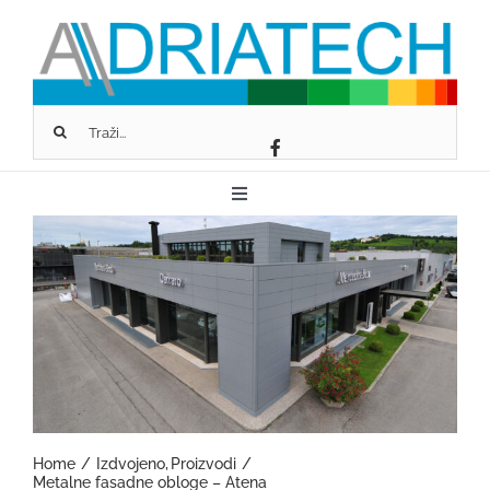
Skip
to
content
Traži...
Toggle
Navigation
O NAMA
FASSA BORTOLO
SCHLÜTER-SYSTEMS
Home
Izdvojeno
Proizvodi
GEOPIETRA
Metalne fasadne obloge – Atena