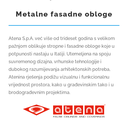
Metalne fasadne obloge
GRADNJA I OPREMANJE
REFERENCE
Atena S.p.A. već više od trideset godina s velikom
pažnjom oblikuje stropne i fasadne obloge koje u
KARIJERE
1
potpunosti nastaju u Italiji. Utemeljena na spoju
suvremenog dizajna, vrhunske tehnologije i
dubokog razumijevanja arhitektonskih potreba,
KONTAKT
Atenina rješenja podižu vizualnu i funkcionalnu
vrijednost prostora, kako u građevinskim tako i u
WEB SHOP
brodograđevnim projektima.