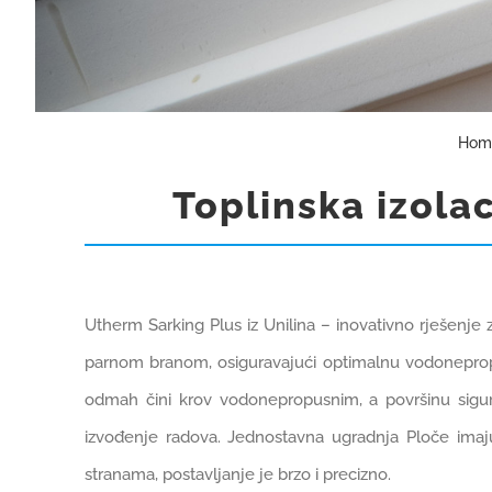
Hom
Toplinska izola
Utherm Sarking Plus iz Unilina – inovativno rješenje
parnom branom, osiguravajući optimalnu vodonepropus
odmah čini krov vodonepropusnim, a površinu sigurni
izvođenje radova. Jednostavna ugradnja Ploče imaju
stranama, postavljanje je brzo i precizno.