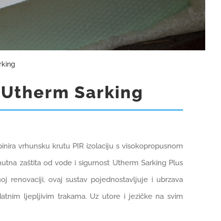
rking
v Utherm Sarking
binira vrhunsku krutu PIR izolaciju s visokopropusnom
utna zaštita od vode i sigurnost Utherm Sarking Plus
j renovaciji, ovaj sustav pojednostavljuje i ubrzava
tnim ljepljivim trakama. Uz utore i jezičke na svim