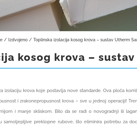
e
Izdvojeno
Toplinska izolacija kosog krova – sustav Utherm Sa
cija kosog krova – susta
 za izolaciju krova koje postavlja nove standarde. Ova ploča kom
nost i zrakonepropusnost krova – sve u jednoj operaciji! Tren
jom i manje skliskom. Bilo da se radi o novogradnji ili lagano
 samoljepljive preklopne rubove, što eliminira potrebu za doda