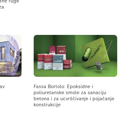
ntne fuge
za
tav
Fassa Bortolo: Epoksidne i
poliuretanske smole za sanaciju
betona i za ucvrščivanje i pojačanje
konstrukcije