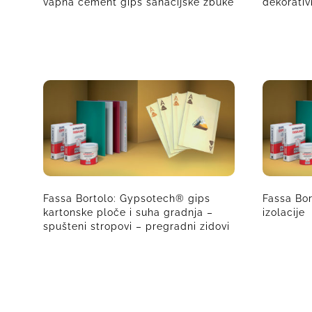
vapna cement gips sanacijske žbuke
dekorativ
Fassa Bortolo: Gypsotech® gips
Fassa Bo
kartonske ploče i suha gradnja –
izolacije
spušteni stropovi – pregradni zidovi