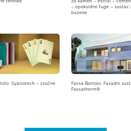
ne tehnike
za kamen – estrisi – ceme
– epoksidne fuge – sustav 
bazene
rtolo: Gypsotech – zvučne
Fassa Bortolo: Fasadni sus
Fassatherm®