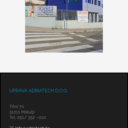
UPRAVA ADRIATECH D.O.O.
Trtni 70
51211 Matulji
Tel. 051/ 352 –010
✉