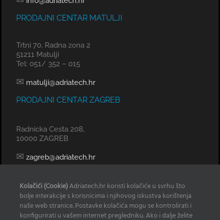
info@adriatech.hr
PRODAJNI CENTAR MATULJI
Trtni 70, Radna zona 2
51211 Matulji
Tel: 051/ 352 – 015
✉
matulji@adriatech.hr
PRODAJNI CENTAR ZAGREB
Radnicka Cesta 208,
10000 ZAGREB
✉
zagreb@adriatech.hr
KOMERCIJALNI URED SPLIT
Kolačići (Cookie)
Adriatech.hr koristi kolačiće u svrhu što
bolje interakcije s korisnicima i njihovog iskustva korištenja
Tel: 098 329 239
naše web stranice. Postavke kolačića mogu se kontrolirati i
konfigurirati u vašem internet pregledniku. Ako i dalje želite
✉