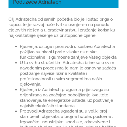
Poduzeće Adriatech
GRADNJA I OPREMANJE
Cilj Adriatecha od samih početka bio je i ostao briga o
kupcu, te je razvoj naše tvrtke usmjeren na ponudu
cjelovitih rješenja u građevinarstvu i pružanje korisniku
REFERENCE
najkvalitetnije rješenje uz pristupačne cijene.
Rješenja, usluge i proizvodi u sustavu Adriatecha
KARIJERE
1
pažljivo su birani i prate visoke estetske,
funkcionalne i sigurnosne zahtjeve Vašeg objekta.
U tu svrhu stručni tim Adriatecha brine se o svim
navedenim procesima te nam je osnovna zadaća
KONTAKT
postizanje najviše razine kvalitete i
profesionalnosti u svim segmentima naših
djelovanja.
WEB SHOP
Rješenja iz Adriatech programa prije svega su
orijentirana na značajno poboljšanje kvalitete
stanovanja, te energetske uštede, uz poštivanje
najviših ekoloških standarda.
Proizvodi Adriatecha ugrađeni su u veliki broj
stambenih objekata, u brojne hotele, poslovne ,
trgovačke, industrijske, sportske, zdravstvene i