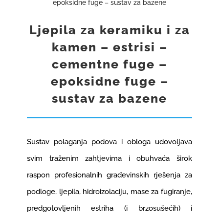
epoksidne fuge – sustav za bazene
GRADNJA I OPREMANJE
Ljepila za keramiku i za
kamen – estrisi –
REFERENCE
cementne fuge –
epoksidne fuge –
KARIJERE
1
sustav za bazene
KONTAKT
Sustav polaganja podova i obloga udovoljava
WEB SHOP
svim traženim zahtjevima i obuhvaća širok
raspon profesionalnih građevinskih rješenja za
podloge, ljepila, hidroizolaciju, mase za fugiranje,
predgotovljenih estriha (i brzosušećih) i