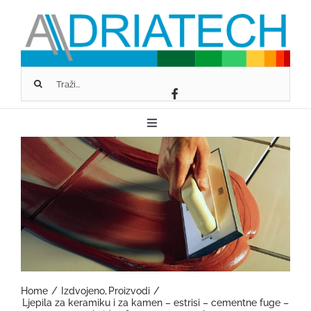
Skip
to
content
Traži...
Toggle
Navigation
O NAMA
FASSA BORTOLO
SCHLÜTER-SYSTEMS
Home
Izdvojeno
Proizvodi
GEOPIETRA
Ljepila za keramiku i za kamen – estrisi – cementne fuge –