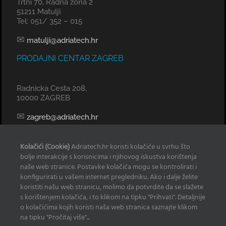
Trtni 70, Radna zona 2
51211 Matulji
Tel: 051/ 352 – 015
✉
matulji@adriatech.hr
PRODAJNI CENTAR ZAGREB
Radnicka Cesta 208,
10000 ZAGREB
✉
zagreb@adriatech.hr
KOMERCIJALNI URED SPLIT
Kolačići (Cookie)
Adriatech.hr koristi kolačiće u svrhu što
bolje interakcije s korisnicima i njihovog iskustva korištenja
Tel: 098 329 239
naše web stranice. Postavke kolačića mogu se kontrolirati i
konfigurirati u vašem internet pregledniku. Ako i dalje želite
✉
radan@adriatech.hr
koristiti našu web stranicu, molimo da potvrdite da se slažete
s korištenjem kolačića, i to klikom na tipku "Prihvati". Detaljnije
INFO
o kolačićima kojih koristi naša web stranica saznajte klikom
na tipku "Pročitaj više"...