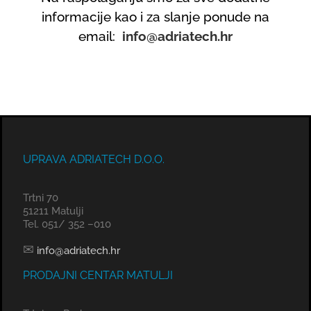
informacije kao i za slanje ponude na
email:
info@adriatech.hr
UPRAVA ADRIATECH D.O.O.
Trtni 70
51211 Matulji
Tel. 051/ 352 –010
✉
info@adriatech.hr
PRODAJNI CENTAR MATULJI