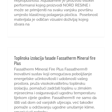
nepropusnosti. Aqualamine je proizvod visokih
performansi kojeg proizvodi NORD RESINE i
može se primijeniti na svaku vanjsku površinu
umjesto klasičnog polaganja pločica. Posebnost
materijala je odličan vizualni doživljaj kojeg
stvara na
Toplinska izolacija fasade Fassatherm Mineral fire
Plus
Fassatherm Mineral Fire Plus Fassatherm®
inovativni sustav koji omogućava poboljšanje
energetske učinkovitosti i udobnosti vašeg
prostora, pruža visokokvalitetnu toplinsku
izolaciju, pomažući zadržati toplinu u zimskim
mjesecima i osiguravajući ugodnu temperaturu
tijekom cijele godine. Fassatherm® ne samo da
štiti vaš dom od vanjskih utjecaja, već također
pomaže u održavanju ugodne unutarnje klime,