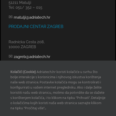
51211 Matulji
Tel: 051/ 352 – 015
✉
matulji@adriatech.hr
PRODAJNI CENTAR ZAGREB
Radnicka Cesta 208,
10000 ZAGREB
✉
zagreb@adriatech.hr
KOMERCIJALNI URED SPLIT
Kolačići (Cookie)
Adriatech.hr koristi kolačiće u svrhu što
bolje interakcije s korisnicima i njihovog iskustva korištenja
Tel: 098 329 239
naše web stranice. Postavke kolačića mogu se kontrolirati i
konfigurirati u vašem internet pregledniku. Ako i dalje želite
✉
radan@adriatech.hr
koristiti našu web stranicu, molimo da potvrdite da se slažete
s korištenjem kolačića, i to klikom na tipku "Prihvati". Detaljnije
INFO
o kolačićima kojih koristi naša web stranica saznajte klikom
na tipku "Pročitaj više"...
Izjava o korištenju Kolačića