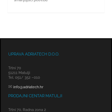
smanjujući potrebu
UPRAVA ADRIATECH D.O.O.
Trtni 70
51211 Matulji
Tel. 051/ 352 –010
✉
info@adriatech.hr
PRODAJNI CENTAR MATULJI
Trtni 70, Radna zona 2