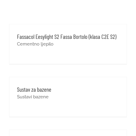
GRADNJA I OPREMANJE
REFERENCE
Fassacol Eesylight S2 Fassa Bortolo (klasa C2E S2)
Cementno ljepilo
KARIJERE
1
KONTAKT
Sustav za bazene
WEB SHOP
Sustavi bazene