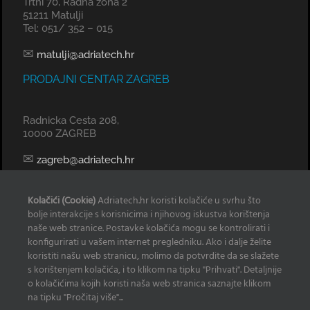
Trtni 70, Radna zona 2
51211 Matulji
Tel: 051/ 352 – 015
✉
matulji@adriatech.hr
PRODAJNI CENTAR ZAGREB
Radnicka Cesta 208,
10000 ZAGREB
✉
zagreb@adriatech.hr
KOMERCIJALNI URED SPLIT
Kolačići (Cookie)
Adriatech.hr koristi kolačiće u svrhu što
bolje interakcije s korisnicima i njihovog iskustva korištenja
Tel: 098 329 239
naše web stranice. Postavke kolačića mogu se kontrolirati i
konfigurirati u vašem internet pregledniku. Ako i dalje želite
✉
radan@adriatech.hr
koristiti našu web stranicu, molimo da potvrdite da se slažete
s korištenjem kolačića, i to klikom na tipku "Prihvati". Detaljnije
INFO
o kolačićima kojih koristi naša web stranica saznajte klikom
na tipku "Pročitaj više"...