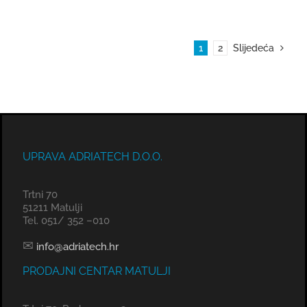
1
2
Slijedeća
UPRAVA ADRIATECH D.O.O.
Trtni 70
51211 Matulji
Tel. 051/ 352 –010
✉
info@adriatech.hr
PRODAJNI CENTAR MATULJI