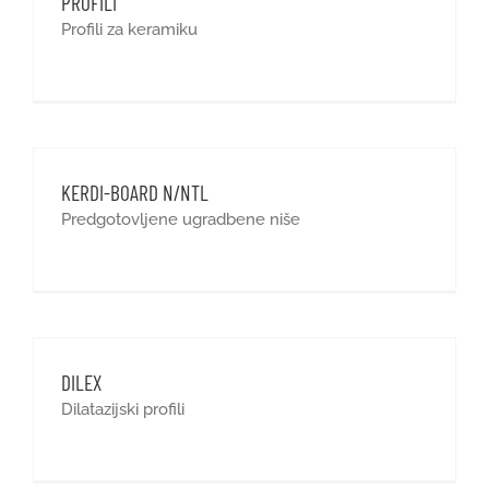
PROFILI
Profili za keramiku
KERDI-BOARD N/NTL
Predgotovljene ugradbene niše
DILEX
Dilatazijski profili