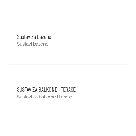
GRADNJA I OPREMANJE
REFERENCE
Sustav za bazene
Sustavi bazene
KARIJERE
1
KONTAKT
SUSTAV ZA BALKONE I TERASE
WEB SHOP
Sustavi za balkone i terase