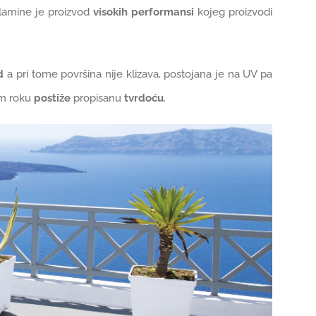
amine je proizvod
visokih performansi
kojeg proizvodi
d
a pri tome površina nije klizava, postojana je na UV pa
om roku
postiže
propisanu
tvrdoću
.