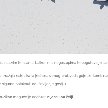
iti na svim terasama, balkonima, nogostupima te pogotovo je zanim
 izražaja estetska vrijednost samog proizvoda gdje se kombinacij
sigurno potaknuti oduševljenje gostiju.
arudžbe
moguće je odabirati
nijansu po želji
.