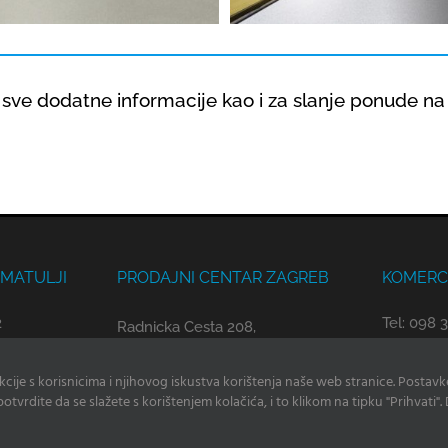
sve dodatne informacije kao i za slanje ponude na 
 MATULJI
PRODAJNI CENTAR ZAGREB
KOMERCI
2
Tel: 098 
Radnicka Cesta 208,
10000 ZAGREB
✉
radan@
akcije s korisnicima i njihovog iskustva korištenja naše web stranice. Postavk
✉
zagreb@adriatech.hr
hr
otvrdite da se slažete s korištenjem kolačića, i to klikom na tipku "Prihvati".