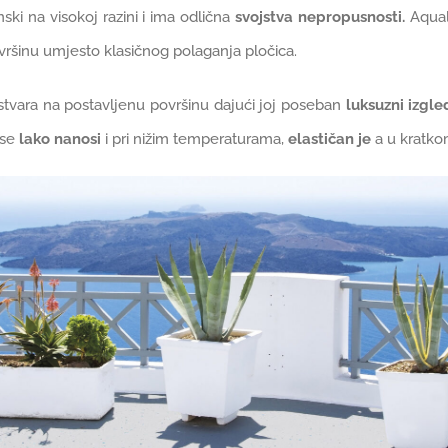
nski na visokoj razini i ima odlična
svojstva nepropusnosti.
Aqual
vršinu umjesto klasičnog polaganja pločica.
 stvara na postavljenu površinu dajući joj poseban
luksuzni izgle
 se
lako nanosi
i pri nižim temperaturama,
elastičan je
a u kratk