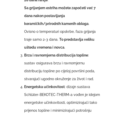
28 dana ranije
.
Sa grijanjem estriha možete započeti već 7
dana nakon postavljanja
keramičkih/prirodnih kamenih obloga
.
Ovisno o temperaturi opskrbe, faza grijanja
traje samo 2-3 dana.
To predstavlja veliku
uštedu vremena i novca
.
Brza i ravnomjerna distribucija topline
:
sustav osigurava brzu i ravnomjernu
distribuciju topline po cijeloj površini poda,
stvarajući ugodno okruženje za život i rad.
Energetska učinkovitost
: dizajn sustava
Schlüter-BEKOTEC-THERM-a vođen je idejom
energetske učinkovitosti, optimizirajući tako
prijenos topline i minimizirajući potrošnju