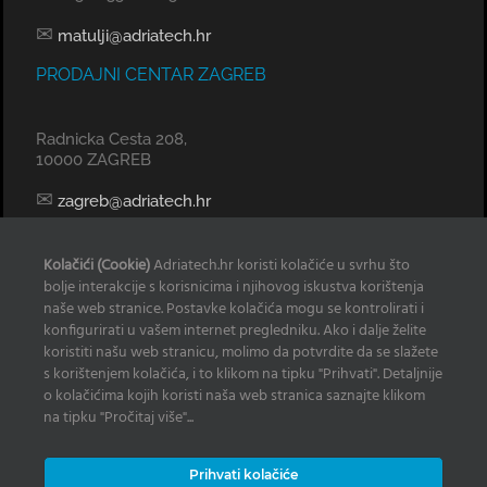
✉
matulji@adriatech.hr
PRODAJNI CENTAR ZAGREB
Radnicka Cesta 208,
10000 ZAGREB
✉
zagreb@adriatech.hr
KOMERCIJALNI URED SPLIT
Kolačići (Cookie)
Adriatech.hr koristi kolačiće u svrhu što
bolje interakcije s korisnicima i njihovog iskustva korištenja
Tel: 098 329 239
naše web stranice. Postavke kolačića mogu se kontrolirati i
konfigurirati u vašem internet pregledniku. Ako i dalje želite
✉
radan@adriatech.hr
koristiti našu web stranicu, molimo da potvrdite da se slažete
s korištenjem kolačića, i to klikom na tipku "Prihvati". Detaljnije
INFO
o kolačićima kojih koristi naša web stranica saznajte klikom
na tipku "Pročitaj više"...
Izjava o korištenju Kolačića
Prihvati kolačiće