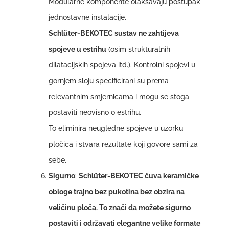
Modularne komponente olakšavaju postupak
jednostavne instalacije.
Schlüter-BEKOTEC sustav ne zahtijeva
spojeve u estrihu
(osim strukturalnih
dilatacijskih spojeva itd.). Kontrolni spojevi u
gornjem sloju specificirani su prema
relevantnim smjernicama i mogu se stoga
postaviti neovisno o estrihu.
To eliminira neugledne spojeve u uzorku
pločica i stvara rezultate koji govore sami za
sebe.
Sigurno
:
Schlüter-BEKOTEC čuva keramičke
obloge trajno bez pukotina bez obzira na
veličinu ploča. To znači da možete sigurno
postaviti i održavati elegantne velike formate