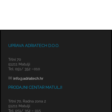
UPRAVA ADRIATECH D.O.O.
Trtni 70
51211 Matulji
Tel. 051/ 352 –010
✉
info@adriatech.hr
PRODAJNI CENTAR MATULJI
Trtni 70, Radna zona 2
51211 Matulji
Tel: 051/ 352 – 015