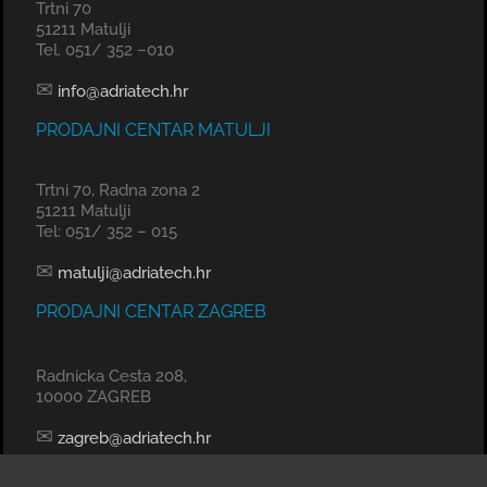
Trtni 70
51211 Matulji
Tel. 051/ 352 –010
✉
info@adriatech.hr
PRODAJNI CENTAR MATULJI
Trtni 70, Radna zona 2
51211 Matulji
Tel: 051/ 352 – 015
✉
matulji@adriatech.hr
PRODAJNI CENTAR ZAGREB
Radnicka Cesta 208,
10000 ZAGREB
✉
zagreb@adriatech.hr
KOMERCIJALNI URED SPLIT