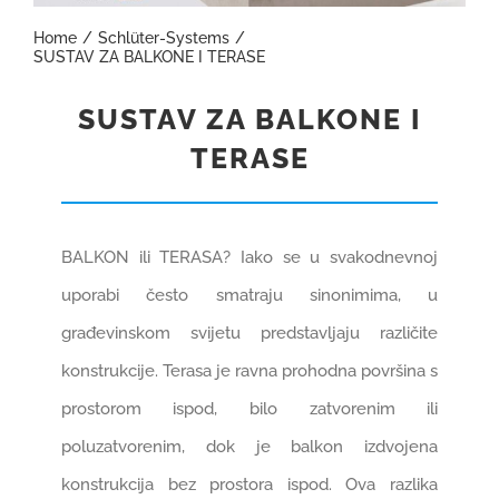
Home
Schlüter-Systems
GRADNJA I OPREMANJE
SUSTAV ZA BALKONE I TERASE
SUSTAV ZA BALKONE I
REFERENCE
TERASE
KARIJERE
1
BALKON ili TERASA? Iako se u svakodnevnoj
KONTAKT
uporabi često smatraju sinonimima, u
građevinskom svijetu predstavljaju različite
WEB SHOP
konstrukcije. Terasa je ravna prohodna površina s
prostorom ispod, bilo zatvorenim ili
poluzatvorenim, dok je balkon izdvojena
konstrukcija bez prostora ispod. Ova razlika