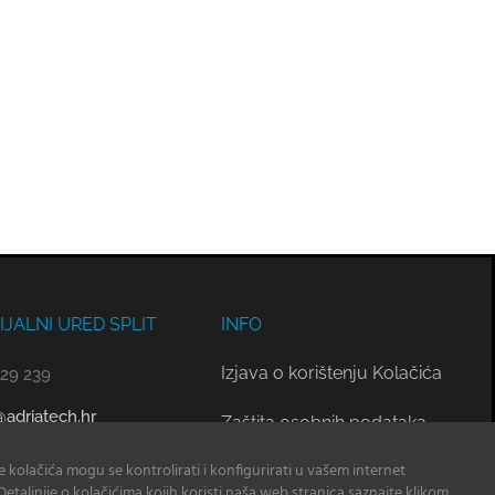
JALNI URED SPLIT
INFO
Izjava o korištenju Kolačića
329 239
adriatech.hr
Zaštita osobnih podataka
e kolačića mogu se kontrolirati i konfigurirati u vašem internet
Često postavljana pitanja
 Detaljnije o kolačićima kojih koristi naša web stranica saznajte klikom