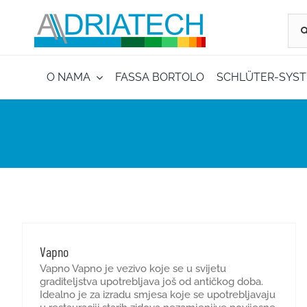
Skip
to
Traži
content
O NAMA
FASSA BORTOLO
SCHLÜTER-SYS
Vapno
Vapno Vapno je vezivo koje se u svijetu
graditeljstva upotrebljava još od antičkog doba.
Idealno je za izradu smjesa koje se upotrebljavaju