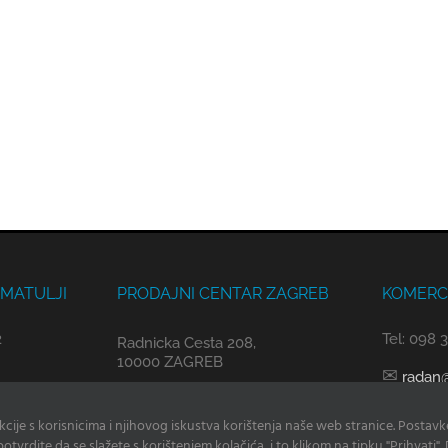
 MATULJI
PRODAJNI CENTAR ZAGREB
KOMERCI
2
Tel: 098 
Radnicka Cesta 208,
10000 ZAGREB
✉
radan@
✉
zagreb@adriatech.hr
hr
akcije s korisnicima i njihovog iskustva korištenja naše web stranice. Postavk
otvrdite da se slažete s korištenjem kolačića, i to klikom na tipku "Prihvati".