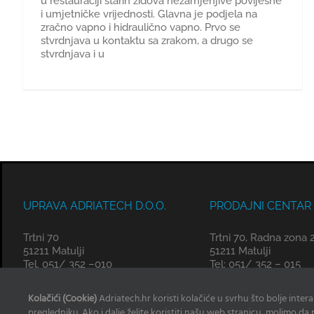
u restauraciji starih zidova nezamjenjive povijesne
i umjetničke vrijednosti. Glavna je podjela na
zračno vapno i hidraulično vapno. Prvo se
stvrdnjava u kontaktu sa zrakom, a drugo se
stvrdnjava i u
UPRAVA ADRIATECH D.O.O.
PRODAJNI CENTAR
Trtni 70
Trtni 70, Radna zona 
51211 Matulji
51211 Matulji
Tel. 051/ 352 –010
Tel: 051/ 352 – 015
✉
✉
info@adriatech.hr
matulji@adriatech.
Kolačići (Cookie)
Adriatech.hr koristi kolačiće u svrhu što bolje inter
pregledniku. Ako i dalje želite koristiti našu web stranicu, molimo da p