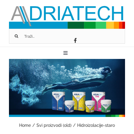
Skip
to
content
Traži...
Toggle
Navigation
O NAMA
FASSA BORTOLO
SCHLÜTER-SYSTEMS
Home
Svi proizvodi (old)
Hidroizolacije-staro
GEOPIETRA