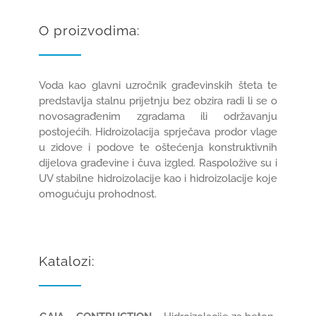
O proizvodima:
GRADNJA I OPREMANJE
REFERENCE
Voda kao glavni uzročnik građevinskih šteta te
predstavlja stalnu prijetnju bez obzira radi li se o
novosagrađenim zgradama ili održavanju
KARIJERE
1
postojećih. Hidroizolacija sprječava prodor vlage
u zidove i podove te oštećenja konstruktivnih
dijelova građevine i čuva izgled. Raspoložive su i
KONTAKT
UV stabilne hidroizolacije kao i hidroizolacije koje
omogućuju prohodnost.
WEB SHOP
Katalozi: