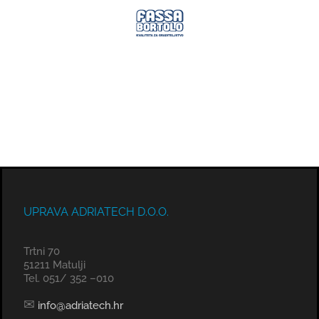
UPRAVA ADRIATECH D.O.O.
Trtni 70
51211 Matulji
Tel. 051/ 352 –010
✉
info@adriatech.hr