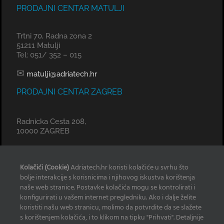
PRODAJNI CENTAR MATULJI
Trtni 70, Radna zona 2
51211 Matulji
Tel: 051/ 352 – 015
✉
matulji@adriatech.hr
PRODAJNI CENTAR ZAGREB
Radnicka Cesta 208,
10000 ZAGREB
✉
zagreb@adriatech.hr
Kolačići (Cookie)
Adriatech.hr koristi kolačiće u svrhu što
KOMERCIJALNI URED SPLIT
bolje interakcije s korisnicima i njihovog iskustva korištenja
naše web stranice. Postavke kolačića mogu se kontrolirati i
Tel: 098 329 239
konfigurirati u vašem internet pregledniku. Ako i dalje želite
koristiti našu web stranicu, molimo da potvrdite da se slažete
✉
radan@adriatech.hr
s korištenjem kolačića, i to klikom na tipku "Prihvati". Detaljnije