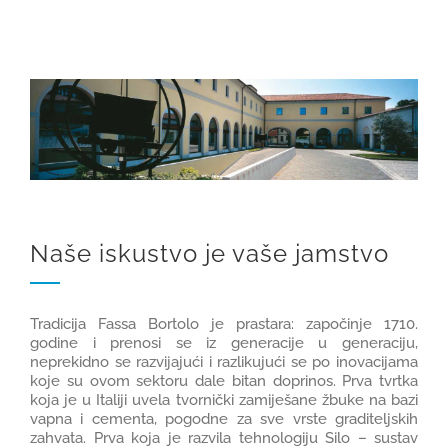
GRADNJA I OPREMANJE
REFERENCE
KARIJERE
1
KONTAKT
Naše iskustvo je vaše jamstvo
WEB SHOP
Tradicija Fassa Bortolo je prastara: započinje 1710.
godine i prenosi se iz generacije u generaciju,
neprekidno se razvijajući i razlikujući se po inovacijama
koje su ovom sektoru dale bitan doprinos. Prva tvrtka
koja je u Italiji uvela tvornički zamiješane žbuke na bazi
vapna i cementa, pogodne za sve vrste graditeljskih
zahvata. Prva koja je razvila tehnologiju Silo – sustav