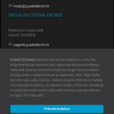
✉
matulji@adriatech.hr
PRODAJNI CENTAR ZAGREB
Radnicka Cesta 208,
10000 ZAGREB
✉
zagreb@adriatech.hr
KOMERCIJALNI URED SPLIT
Kolačići (Cookie)
Adriatech.hr koristi kolačiće u svrhu što
bolje interakcije s korisnicima i njihovog iskustva korištenja
Tel: 098 329 239
naše web stranice. Postavke kolačića mogu se kontrolirati i
konfigurirati u vašem internet pregledniku. Ako i dalje želite
✉
radan@adriatech.hr
koristiti našu web stranicu, molimo da potvrdite da se slažete
s korištenjem kolačića, i to klikom na tipku "Prihvati". Detaljnije
INFO
o kolačićima kojih koristi naša web stranica saznajte klikom
na tipku "Pročitaj više"...
Izjava o korištenju Kolačića
Prihvati kolačiće
Zaštita osobnih podataka
Često postavljana pitanja