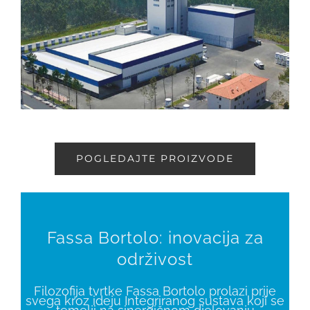
POGLEDAJTE PROIZVODE
Fassa Bortolo: inovacija za
održivost
Filozofija tvrtke Fassa Bortolo prolazi prije
svega kroz ideju Integriranog sustava koji se