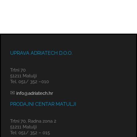
UPRAVA ADRIATECH D.O.O.
Trtni 70
51211 Matulji
Tel. 051/ 352 –010
✉
info@adriatech.hr
PRODAJNI CENTAR MATULJI
Trtni 70, Radna zona 2
51211 Matulji
Tel: 051/ 352 – 015