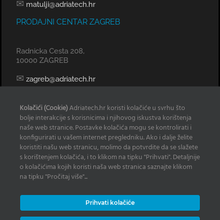
✉
matulji@adriatech.hr
PRODAJNI CENTAR ZAGREB
Radnicka Cesta 208,
10000 ZAGREB
✉
zagreb@adriatech.hr
KOMERCIJALNI URED SPLIT
Kolačići (Cookie)
Adriatech.hr koristi kolačiće u svrhu što
bolje interakcije s korisnicima i njihovog iskustva korištenja
Tel: 098 329 239
naše web stranice. Postavke kolačića mogu se kontrolirati i
konfigurirati u vašem internet pregledniku. Ako i dalje želite
✉
radan@adriatech.hr
koristiti našu web stranicu, molimo da potvrdite da se slažete
s korištenjem kolačića, i to klikom na tipku "Prihvati". Detaljnije
INFO
o kolačićima kojih koristi naša web stranica saznajte klikom
na tipku "Pročitaj više"...
Izjava o korištenju Kolačića
Prihvati kolačiće
Zaštita osobnih podataka
Često postavljana pitanja