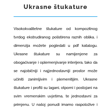
Ukrasne štukature
GRADNJA I OPREMANJE
REFERENCE
Visokokvalitetne štukature od kompozitnog
tvrdog ekstrudiranog polistirena raznih oblika, i
KARIJERE
1
dimenzija možete pogledati u pdf katalogu.
Ukrasne štukature su namijenjene za
KONTAKT
obogaćivanje i oplemenjivanje interijera, tako da
se najobičniji i najjednostavniji prostor može
WEB SHOP
učiniti zanimljivim i plemenitijim. Ukrasne
štukature i profili su lagani, otporni i postojani na
svim vremenskim uvjetima, te jednostavni za
primjenu. U našoj ponudi imamo raspoložive i