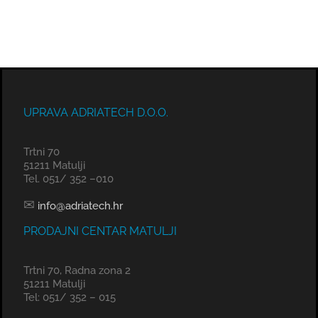
UPRAVA ADRIATECH D.O.O.
Trtni 70
51211 Matulji
Tel. 051/ 352 –010
✉
info@adriatech.hr
PRODAJNI CENTAR MATULJI
Trtni 70, Radna zona 2
51211 Matulji
Tel: 051/ 352 – 015