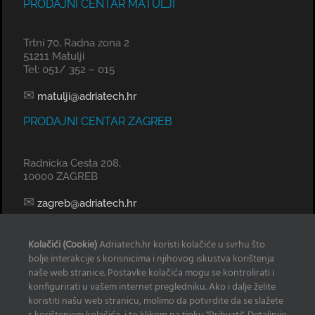
PRODAJNI CENTAR MATULJI
Trtni 70, Radna zona 2
51211 Matulji
Tel: 051/ 352 – 015
✉
matulji@adriatech.hr
PRODAJNI CENTAR ZAGREB
Radnicka Cesta 208,
10000 ZAGREB
✉
zagreb@adriatech.hr
KOMERCIJALNI URED SPLIT
Kolačići (Cookie)
Adriatech.hr koristi kolačiće u svrhu što
bolje interakcije s korisnicima i njihovog iskustva korištenja
Tel: 098 329 239
naše web stranice. Postavke kolačića mogu se kontrolirati i
konfigurirati u vašem internet pregledniku. Ako i dalje želite
✉
radan@adriatech.hr
koristiti našu web stranicu, molimo da potvrdite da se slažete