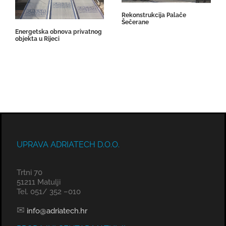
Rekonstrukcija Palače
Šečerane
Energetska obnova privatnog
objekta u Rijeci
UPRAVA ADRIATECH D.O.O.
Trtni 70
51211 Matulji
Tel. 051/ 352 –010
✉
info@adriatech.hr