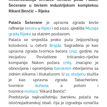
Šećerane u bivšem industrijskom kompleksu
Rikard Benčić – Rijeka
Palača Šešerane
je upravna zgrada bivše
rafinerije
šećera
u
Rijeci
i od 2020. sjedište
Muzeja
grada Rijeke
sa stalnim postavom.
Palača se smjestila preko puta željezničkog
kolodvora, u četvrti
Brajda
. Sagrađena je kao
upravna zgrada tvornice šećera
1752.
godine, na
inicijativu Povlaštene tršćansko-riječke
kompanije. Nakon požara
1785.
značajno je
obnovljena i opremljena
baroknim
interijerima sa
zidnim slikama i štukaturom. U
19. stoljeću
služila
je kao upravna zgrada Tabacheriere,
tvornice
duhana
, a potom i
tvornice
motora
“Rikard Benčić”.
Predstavlja najkvalitetniju baroknu palača na
istočnojadranskoj obali, čija je izgradnja označila