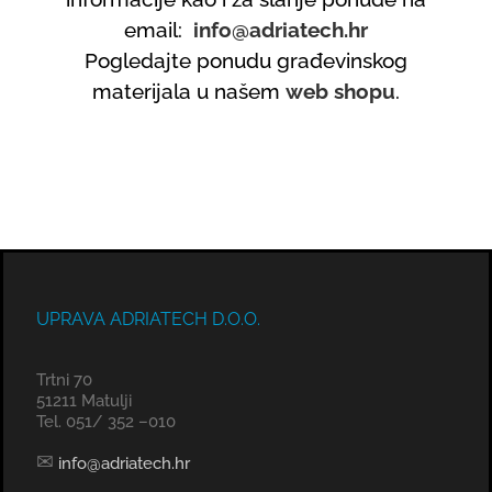
email:
info@adriatech.hr
Pogledajte ponudu građevinskog
materijala u našem
web shopu
.
UPRAVA ADRIATECH D.O.O.
Trtni 70
51211 Matulji
Tel. 051/ 352 –010
✉
info@adriatech.hr