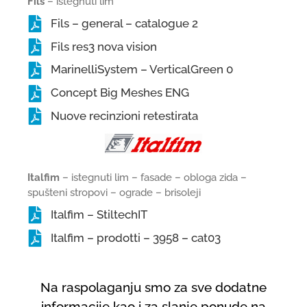
Fils
– istegnuti lim
Fils – general – catalogue 2
Fils res3 nova vision
MarinelliSystem – VerticalGreen 0
Concept Big Meshes ENG
Nuove recinzioni retestirata
Italfim
– istegnuti lim – fasade – obloga zida –
spušteni stropovi – ograde – brisoleji
Italfim – StiltechIT
Italfim – prodotti – 3958 – cat03
Na raspolaganju smo za sve dodatne
informacije kao i za slanje ponude na