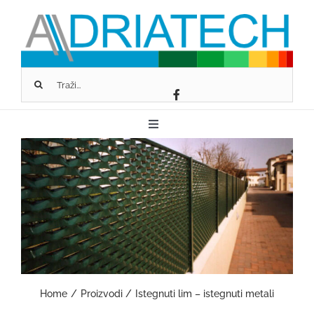
Skip
to
content
Traži...
Toggle
Navigation
O NAMA
FASSA BORTOLO
SCHLÜTER-SYSTEMS
Home
Proizvodi
Istegnuti lim – istegnuti metali
GEOPIETRA