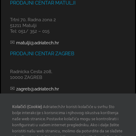
PRODAJNI CENTAR MATULJI
Trtni 70, Radna zona 2
51211 Matulji
Tel: 051/ 352 – 015
✉
matulji@adriatech.hr
PRODAJNI CENTAR ZAGREB
Radnicka Cesta 208,
10000 ZAGREB
✉
zagreb@adriatech.hr
KOMERCIJALNI URED SPLIT
Kolačići (Cookie)
Adriatech.hr koristi kolačiće u svrhu što
bolje interakcije s korisnicima i njihovog iskustva korištenja
Tel: 098 329 239
naše web stranice. Postavke kolačića mogu se kontrolirati i
konfigurirati u vašem internet pregledniku. Ako i dalje želite
✉
radan@adriatech.hr
koristiti našu web stranicu, molimo da potvrdite da se slažete