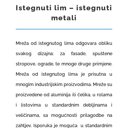
Istegnuti lim – istegnuti
GRADNJA I OPREMANJE
metali
REFERENCE
Mreža od istegnutog lima odgovara obliku
KARIJERE
1
svakog dizajna: za fasade, spuštene
stropove, ograde, te mnoge druge primjene.
KONTAKT
Mreža od istegnutog lima je prisutna u
mnogim industrijskim proizvodima. Mreže su
WEB SHOP
proizvedene od aluminija ili čelika, u rolama
i listovima u standardnim debljinama i
veličinama, sa mogućnosti prilagodbe na
zahtjev. Isporuka je moguća u standardnim