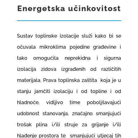
Energetska učinkovitost
GRADNJA I OPREMANJE
REFERENCE
Sustav toplinske izolacije služi kako bi se
očuvala mikroklima pojedine građevine i
KARIJERE
1
tako omogućila neprekidna i sigurna
izolacija zidova izgrađenih od različitih
KONTAKT
materijala. Prava toplinska zaštita koja je u
stanju jamčiti izolaciju i od topline i od
WEB SHOP
hladnoće, vidljivo time poboljšavajući
udobnost stanovanja, značajno smanjujući
trošak plina i/ili struje za grijanje i/ili
hlađenje prostora te smanjujući utjecaj tih