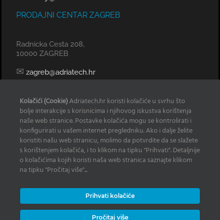
PRODAJNI CENTAR ZAGREB
Radnicka Cesta 208,
10000 ZAGREB
✉
zagreb@adriatech.hr
KOMERCIJALNI URED SPLIT
Kolačići (Cookie)
Adriatech.hr koristi kolačiće u svrhu što
bolje interakcije s korisnicima i njihovog iskustva korištenja
Tel: 098 329 239
naše web stranice. Postavke kolačića mogu se kontrolirati i
konfigurirati u vašem internet pregledniku. Ako i dalje želite
✉
radan@adriatech.hr
koristiti našu web stranicu, molimo da potvrdite da se slažete
s korištenjem kolačića, i to klikom na tipku "Prihvati". Detaljnije
INFO
o kolačićima kojih koristi naša web stranica saznajte klikom
na tipku "Pročitaj više"...
Izjava o korištenju Kolačića
Prihvati kolačiće
Zaštita osobnih podataka
Često postavljana pitanja
Pročitaj više