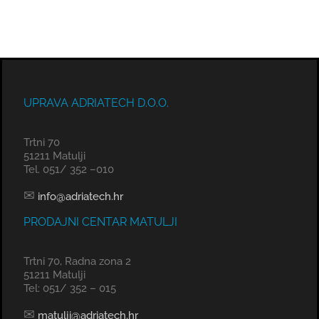
UPRAVA ADRIATECH D.O.O.
Trtni 70
51211 Matulji
Tel. 051/ 352 –010
✉
info@adriatech.hr
PRODAJNI CENTAR MATULJI
Trtni 70, Radna zona 2
51211 Matulji
Tel: 051/ 352 – 015
✉
matulji@adriatech.hr