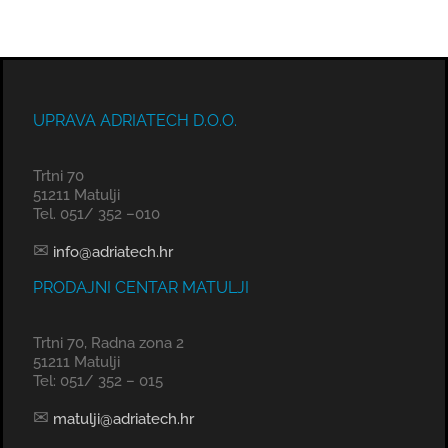
UPRAVA ADRIATECH D.O.O.
Trtni 70
51211 Matulji
Tel. 051/ 352 –010
✉
info@adriatech.hr
PRODAJNI CENTAR MATULJI
Trtni 70, Radna zona 2
51211 Matulji
Tel: 051/ 352 – 015
✉
matulji@adriatech.hr