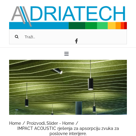
Skip
to
content
Traži...
Toggle
Navigation
O NAMA
FASSA BORTOLO
SCHLÜTER-SYSTEMS
Home
Proizvodi
Slider - Home
IMPACT ACOUSTIC rješenja za apsorpciju zvuka za
GEOPIETRA
poslovne interijere.