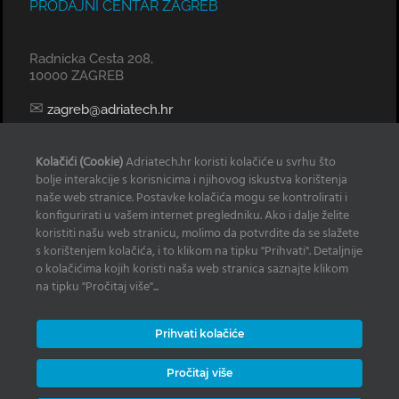
PRODAJNI CENTAR ZAGREB
Radnicka Cesta 208,
10000 ZAGREB
✉
zagreb@adriatech.hr
KOMERCIJALNI URED SPLIT
Kolačići (Cookie)
Adriatech.hr koristi kolačiće u svrhu što
bolje interakcije s korisnicima i njihovog iskustva korištenja
Tel: 098 329 239
naše web stranice. Postavke kolačića mogu se kontrolirati i
konfigurirati u vašem internet pregledniku. Ako i dalje želite
✉
radan@adriatech.hr
koristiti našu web stranicu, molimo da potvrdite da se slažete
s korištenjem kolačića, i to klikom na tipku "Prihvati". Detaljnije
INFO
o kolačićima kojih koristi naša web stranica saznajte klikom
na tipku "Pročitaj više"...
Izjava o korištenju Kolačića
Prihvati kolačiće
Zaštita osobnih podataka
Često postavljana pitanja
Pročitaj više