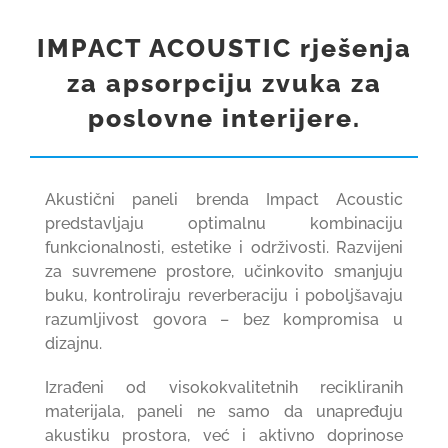
IMPACT ACOUSTIC rješenja
GRADNJA I OPREMANJE
za apsorpciju zvuka za
REFERENCE
poslovne interijere.
KARIJERE
1
Akustični paneli brenda Impact Acoustic
predstavljaju optimalnu kombinaciju
KONTAKT
funkcionalnosti, estetike i održivosti. Razvijeni
za suvremene prostore, učinkovito smanjuju
buku, kontroliraju reverberaciju i poboljšavaju
WEB SHOP
razumljivost govora – bez kompromisa u
dizajnu.
Izrađeni od visokokvalitetnih recikliranih
materijala, paneli ne samo da unapređuju
akustiku prostora, već i aktivno doprinose